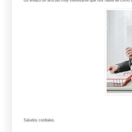
Os enlazo un artículo muy interesante que nos habla de como af
Saludos cordiales.