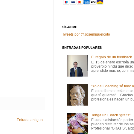
SÍGUEME
Tweets por @Josemiguelcoto
ENTRADAS POPULARES
El regalo de un feedback ..
El 15 de enero escribía u
proverbio hindú que dice:
aprendido mucho, con mis 
"Yo de Coaching sé todo l
El otro día me decían esto
que tú quieras" ... Gracias
profesionales hacen un bu
Tenga un Coach "gratis" ...
Es una satisfacción pode
Entrada antigua
pueden disfrutar de los s
Profesional "GRATIS", algo